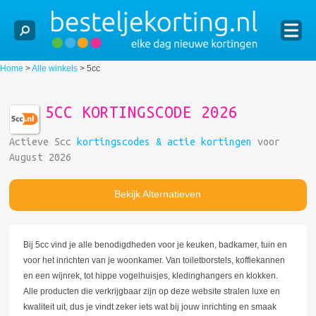
Home
>
Alle winkels
>
5cc
5CC KORTINGSCODE 2026
Actieve 5cc
kortingscodes & actie kortingen
voor
August 2026
Bekijk Alternatieven
Bij 5cc vind je alle benodigdheden voor je keuken, badkamer, tuin en
voor het inrichten van je woonkamer. Van toiletborstels, koffiekannen
en een wijnrek, tot hippe vogelhuisjes, kledinghangers en klokken.
Alle producten die verkrijgbaar zijn op deze website stralen luxe en
kwaliteit uit, dus je vindt zeker iets wat bij jouw inrichting en smaak