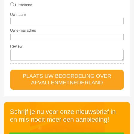
Uitstekend
Uw naam
Uw e-mailadres
Review
PLAATS UW BEOORDELING OVER
AFVALLENMETNEDERLAND
Schrijf je nu voor onze nieuwsbrief in
en mis nooit meer een aanbieding!