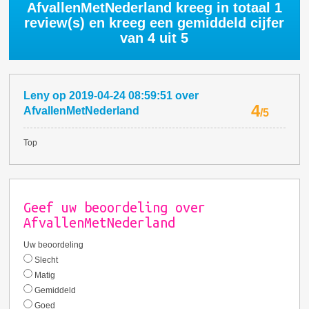
AfvallenMetNederland kreeg in totaal
1
review(s) en kreeg een gemiddeld cijfer
van
4
uit 5
Leny
op
2019-04-24 08:59:51
over
4
AfvallenMetNederland
/
5
Top
Geef uw beoordeling over
AfvallenMetNederland
Uw beoordeling
Slecht
Matig
Gemiddeld
Goed