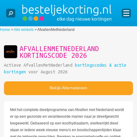
Home
>
Alle winkels
>
AfvallenMetNederland
AFVALLENMETNEDERLAND
KORTINGSCODE 2026
Actieve AfvallenMetNederland
kortingscodes & actie
kortingen
voor August 2026
Bekijk Alternatieven
Met het complete dieetprogramma van Afvallen met Nederland wordt
er op een gezonde en verantwoorde manier naar je streefgewicht
toegewerkt. Gebaseerd op een koolhydraatarm, eiwitverrijkt dieet
staan er iedere week nieuwe menu's en boodschappenlijsten klaar
met de lekkerste gerechten. Bereken je energiebehoefte en ontdek