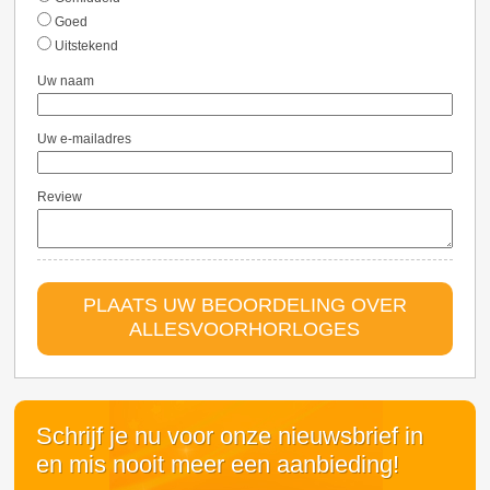
Goed
Uitstekend
Uw naam
Uw e-mailadres
Review
PLAATS UW BEOORDELING OVER
ALLESVOORHORLOGES
Schrijf je nu voor onze nieuwsbrief in
en mis nooit meer een aanbieding!