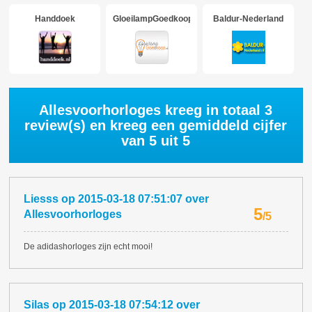
Handdoek
GloeilampGoedkoop
Baldur-Nederland
Allesvoorhorloges kreeg in totaal
3
review(s) en kreeg een gemiddeld cijfer
van
5
uit 5
Liesss
op
2015-03-18 07:51:07
over
5
Allesvoorhorloges
/
5
De adidashorloges zijn echt mooi!
Silas
op
2015-03-18 07:54:12
over