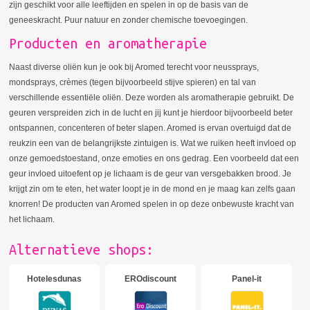
zijn geschikt voor alle leeftijden en spelen in op de basis van de
geneeskracht. Puur natuur en zonder chemische toevoegingen.
Producten en aromatherapie
Naast diverse oliën kun je ook bij Aromed terecht voor neussprays,
mondsprays, crèmes (tegen bijvoorbeeld stijve spieren) en tal van
verschillende essentiële oliën. Deze worden als aromatherapie gebruikt. De
geuren verspreiden zich in de lucht en jij kunt je hierdoor bijvoorbeeld beter
ontspannen, concenteren of beter slapen. Aromed is ervan overtuigd dat de
reukzin een van de belangrijkste zintuigen is. Wat we ruiken heeft invloed op
onze gemoedstoestand, onze emoties en ons gedrag. Een voorbeeld dat een
geur invloed uitoefent op je lichaam is de geur van versgebakken brood. Je
krijgt zin om te eten, het water loopt je in de mond en je maag kan zelfs gaan
knorren! De producten van Aromed spelen in op deze onbewuste kracht van
het lichaam.
Alternatieve shops:
Hotelesdunas
EROdiscount
Panel-it