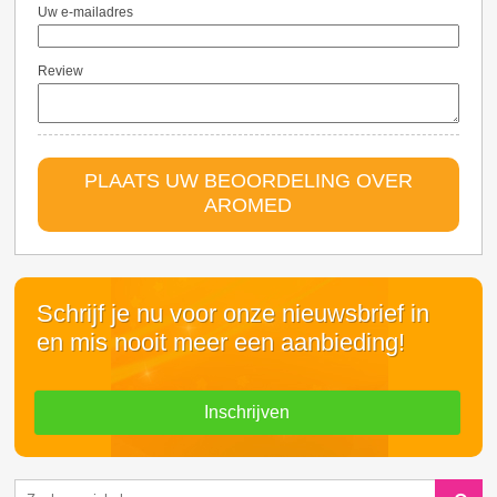
Uw e-mailadres
Review
PLAATS UW BEOORDELING OVER
AROMED
Schrijf je nu voor onze nieuwsbrief in
en mis nooit meer een aanbieding!
Inschrijven