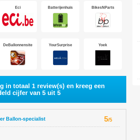
Eci
Batterijenhuis
BikesNParts
DeBallonnensite
YourSurprise
Yoek
g in totaal
1
review(s) en kreeg een
eld cijfer van
5
uit 5
5
er
Ballon-specialist
/
5