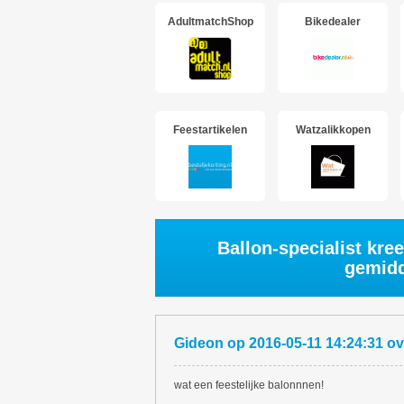
AdultmatchShop
Bikedealer
Feestartikelen
Watzalikkopen
Ballon-specialist kree
gemidd
Gideon
op
2016-05-11 14:24:31
ov
wat een feestelijke balonnnen!