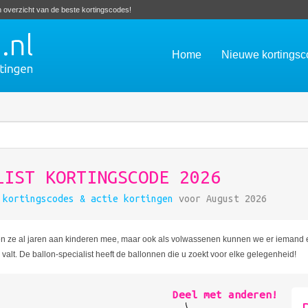
en overzicht van de beste kortingscodes!
Home
Nieuwe kortings
LIST KORTINGSCODE 2026
t
kortingscodes & actie kortingen
voor August 2026
en ze al jaren aan kinderen mee, maar ook als volwassenen kunnen we er iemand 
n valt. De ballon-specialist heeft de ballonnen die u zoekt voor elke gelegenheid!
Deel met anderen!