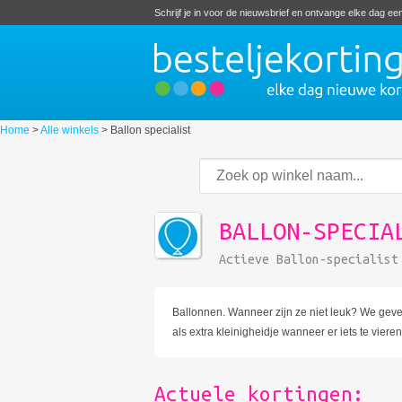
Schrijf je in voor de nieuwsbrief en ontvange elke dag e
Home
>
Alle winkels
>
Ballon specialist
BALLON-SPECIA
Actieve Ballon-specialis
Ballonnen. Wanneer zijn ze niet leuk? We gev
als extra kleinigheidje wanneer er iets te viere
Actuele kortingen: