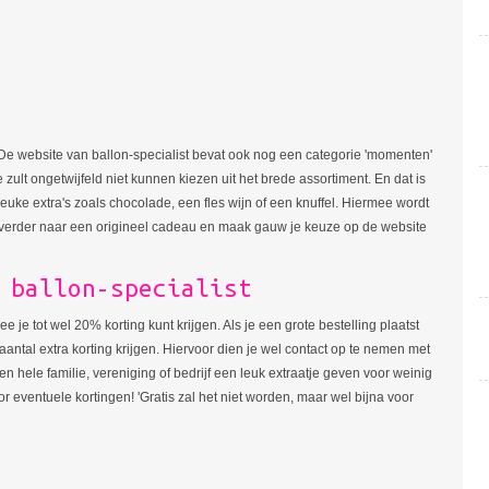
De website van ballon-specialist bevat ook nog een categorie 'momenten'
 zult ongetwijfeld niet kunnen kiezen uit het brede assortiment. En dat is
leuke extra's zoals chocolade, een fles wijn of een knuffel. Hiermee wordt
verder naar een origineel cadeau en maak gauw je keuze op de website
 ballon-specialist
je tot wel 20% korting kunt krijgen. Als je een grote bestelling plaatst
 aantal extra korting krijgen. Hiervoor dien je wel contact op te nemen met
n hele familie, vereniging of bedrijf een leuk extraatje geven voor weinig
r eventuele kortingen! 'Gratis zal het niet worden, maar wel bijna voor