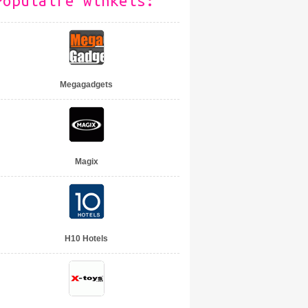
Populaire winkels:
Megagadgets
Magix
H10 Hotels