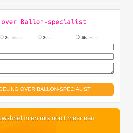
 over Ballon-specialist
Gemiddeld
Goed
Uitstekend
ELING OVER BALLON-SPECIALIST
euwsbrief in en mis nooit meer een