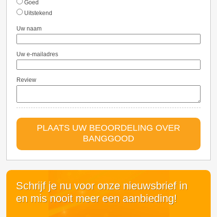
Goed
Uitstekend
Uw naam
Uw e-mailadres
Review
PLAATS UW BEOORDELING OVER
BANGGOOD
Schrijf je nu voor onze nieuwsbrief in
en mis nooit meer een aanbieding!