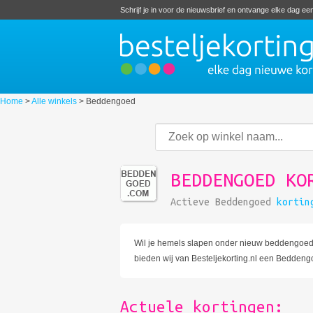
Schrijf je in voor de nieuwsbrief en ontvange elke dag e
Home
>
Alle winkels
>
Beddengoed
BEDDENGOED KO
Actieve Beddengoed
kortin
Wil je hemels slapen onder nieuw beddengoed?
bieden wij van Besteljekorting.nl een Beddeng
Actuele kortingen: