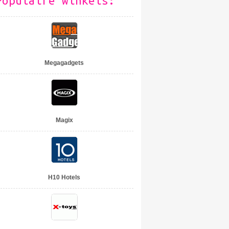
Populaire winkels:
Megagadgets
Magix
H10 Hotels