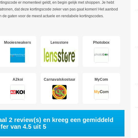
ingscode er momenteel geldt, en begin gelijk met shoppen. Je hebt
patronen, dat deze kortingscode zeker van pas gaat komen! Het aanbod
te in de gaten voor de meest actuele en rendabele kortingscodes.
Mooiesneakers
Lensstore
Photobox
A2koi
Carnavalskostuums
MyCom
aal
2
review(s) en kreeg een gemiddeld
jfer van
4.5
uit 5