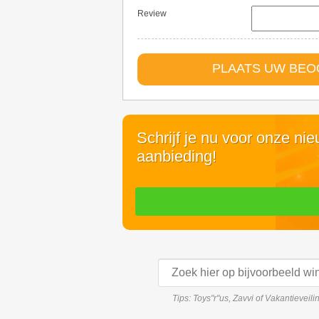
Review
PLAATS UW BE
Schrijf je nu voor onze ni
aanbieding!
Tips: Toys"r"us, Zavvi of Vakantieveil