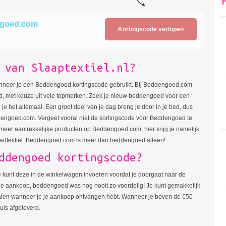
engoed.com
Kortingscode verlopen
 van Slaaptextiel.nl?
nneer je een Beddengoed kortingscode gebruikt. Bij Beddengoed.com
d, met keuze uit vele topmerken. Zoek je nieuw beddengoed voor een
je het allemaal. Een groot deel van je dag breng je door in je bed, dus
ngoed.com. Vergeet vooral niet de kortingscode voor Beddengoed te
meer aantrekkelijke producten op Beddengoed.com, hier krijg je namelijk
adtextiel. Beddengoed.com is meer dan beddengoed alleen!
ddengoed kortingscode?
e kunt deze in de winkelwagen invoeren voordat je doorgaat naar de
p je aankoop, beddengoed was nog nooit zo voordelig! Je kunt gemakkelijk
etalen wanneer je je aankoop ontvangen hebt. Wanneer je boven de €50
uis afgeleverd.