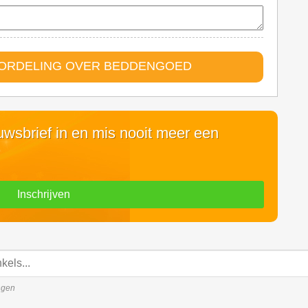
OORDELING OVER BEDDENGOED
euwsbrief in en mis nooit meer een
Inschrijven
ingen