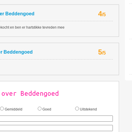
4
er
Beddengoed
/
5
ocht en ben er hartstikke tevreden mee
5
er
Beddengoed
/
5
 over Beddengoed
Gemiddeld
Goed
Uitstekend