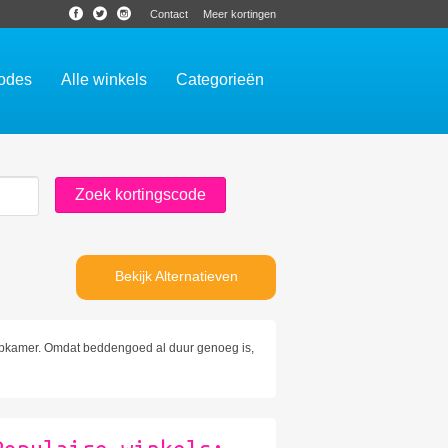
Contact
Meer kortingen
codes
Alle winkels
Categorieën
Bekijk Alternatieven
aapkamer. Omdat beddengoed al duur genoeg is,