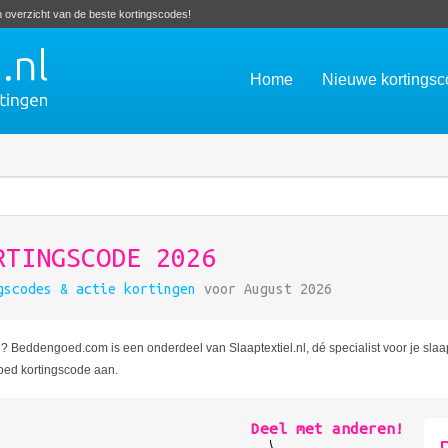
en overzicht van de beste kortingscodes!
Home
Nieuwe kortings
RTINGSCODE 2026
gscodes & actie kortingen
voor August 2026
 Beddengoed.com is een onderdeel van Slaaptextiel.nl, dé specialist voor je sl
oed kortingscode aan.
Deel met anderen!