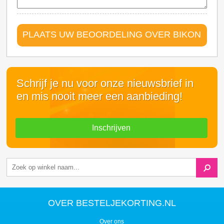
PLAATS UW BEOORDELING OVER BIKON
Schrijf je nu voor onze nieuwsbrief in
en mis nooit meer een aanbieding!
Inschrijven
OVER BESTELJEKORTING.NL
Over ons