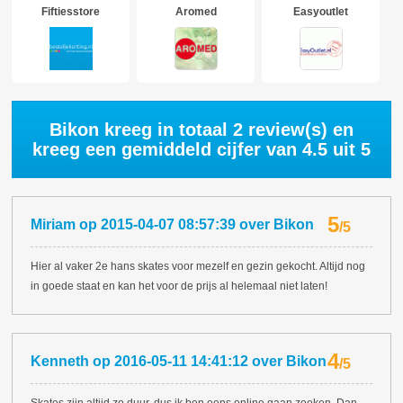
Fiftiesstore
Aromed
Easyoutlet
Bikon kreeg in totaal
2
review(s) en
kreeg een gemiddeld cijfer van
4.5
uit 5
5
Miriam
op
2015-04-07 08:57:39
over
Bikon
/
5
Hier al vaker 2e hans skates voor mezelf en gezin gekocht. Altijd nog
in goede staat en kan het voor de prijs al helemaal niet laten!
4
Kenneth
op
2016-05-11 14:41:12
over
Bikon
/
5
Skates zijn altijd zo duur, dus ik ben eens online gaan zoeken. Dan