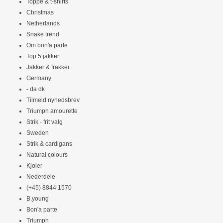
Toppe & t-shirts
Christmas
Netherlands
Snake trend
Om bon'a parte
Top 5 jakker
Jakker & frakker
Germany
- da dk
Tilmeld nyhedsbrev
Triumph amourette
Strik - frit valg
Sweden
Strik & cardigans
Natural colours
Kjoler
Nederdele
(+45) 8844 1570
B.young
Bon'a parte
Triumph