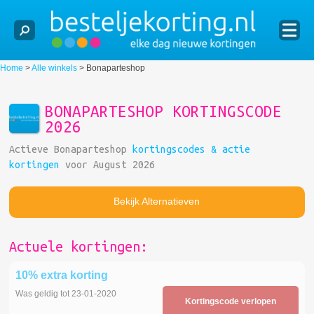
Home
>
Alle winkels
>
Bonaparteshop
BONAPARTESHOP KORTINGSCODE
2026
Actieve Bonaparteshop
kortingscodes & actie
kortingen
voor August 2026
Bekijk Alternatieven
Actuele kortingen:
10% extra korting
Was geldig tot 23-01-2020
Kortingscode verlopen