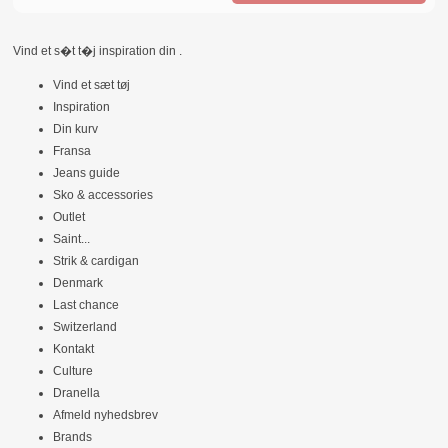
Vind et s�t t�j inspiration din .
Vind et sæt tøj
Inspiration
Din kurv
Fransa
Jeans guide
Sko & accessories
Outlet
Saint
...
Strik & cardigan
Denmark
Last chance
Switzerland
Kontakt
Culture
Dranella
Afmeld nyhedsbrev
Brands