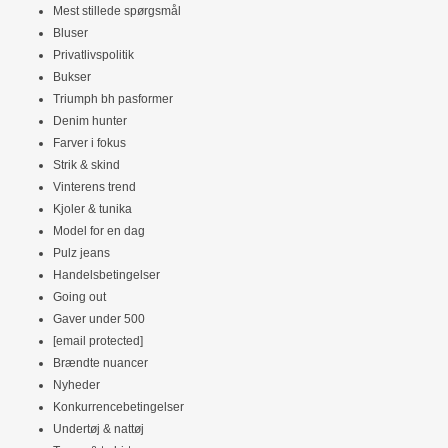
Mest stillede spørgsmål
Bluser
Privatlivspolitik
Bukser
Triumph bh pasformer
Denim hunter
Farver i fokus
Strik & skind
Vinterens trend
Kjoler & tunika
Model for en dag
Pulz jeans
Handelsbetingelser
Going out
Gaver under 500
[email protected]
Brændte nuancer
Nyheder
Konkurrencebetingelser
Undertøj & nattøj