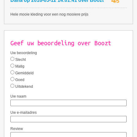
4
Dana
op
2016-05-12 14:01:41
over
Boozt
/
5
Hele mooie kleding voor een nog mooiere prijs
Geef uw beoordeling over Boozt
Uw beoordeling
Slecht
Matig
Gemiddeld
Goed
Uitstekend
Uw naam
Uw e-mailadres
Review