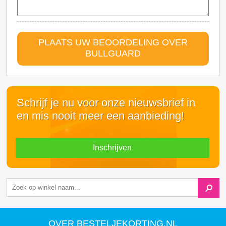
PLAATS UW BEOORDELING OVER
BULLGUARD
Schrijf je nu voor onze nieuwsbrief in
en mis nooit meer een aanbieding!
Inschrijven
OVER BESTELJEKORTING.NL