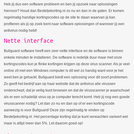
Heb jij dus een software probleem en ben jij opzoek naar oplossingen
hiervoor? Houd dan Besteljekorting.nl zo nu en dan in de gaten. Er komen
regelmatig handige kortingscodes op de site te staan waarvan jij kan
profiteren als jij op zoek bent naar software oplossingen of wanneer jij een
antivirus nodig hebt!
Nette interface
Bullguard software heeft een zeer nette interface en de software is binnen
enkele minuten te installeren. De software is redelijk duur maar met onze
kortingscodes kun je flinke kortingen krijgen op deze virus scanner. Als je veel
online zit met een Windows computer is dit wel zo handig want voor je het
weet ben je gehackt. Bullguard biedt een oplossing voor dit soort problemen.
Zo geeft het bedrijf aan op haar website dat de antivirus alle virussen
onderschept, dat je veilig kunt browsen en dat de virusscanner je waarschuwt
als er een schadelijk virus op je computer terecht komt. Heb jij nog een goede
virusscanner nodig? Let dan zo nu en dan op of er een kortingscode
aanwezig is voor Bullguard! Deze zijn regelmatig te vinden op
Besteljekorting.nl. Het percentage korting dat je kunt verwachten varieert wel
maar is altijd meer dan 5%. Let daarom goed op!