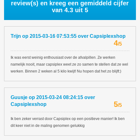
review(s) en kreeg een gemiddeld cijfer
van
4.3
uit 5
Trijn
op
2015-03-16 07:53:55
over
Capsiplexshop
4
/
5
Ik was eerst weinig enthousiast over de afvalpillen. Ze werken
namelijk nooit, maar capsiplex weet ze zo samen te stellen dat ze wel
werken. Binnen 2 weken al 5 kilo kwijt! Nu hopen dat het zo blijft:)
Guusje
op
2015-03-24 08:24:15
over
5
Capsiplexshop
/
5
Ik ben zeker verrast door Capsiplex op een positieve manier! Ik ben
dit keer niet in de maling genomen gelukkig