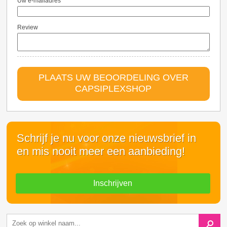
Uw e-mailadres
Review
PLAATS UW BEOORDELING OVER
CAPSIPLEXSHOP
Schrijf je nu voor onze nieuwsbrief in
en mis nooit meer een aanbieding!
Inschrijven