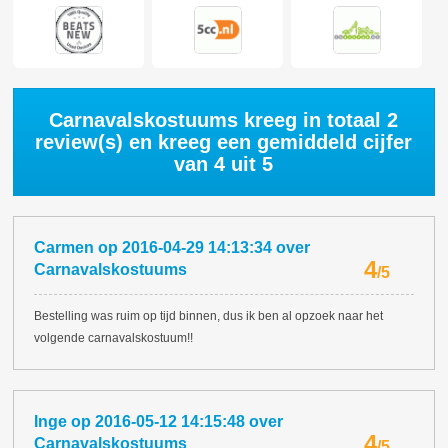
Carnavalskostuums kreeg in totaal
2
review(s) en kreeg een gemiddeld cijfer
van
4
uit 5
Carmen
op
2016-04-29 14:13:34
over
4
Carnavalskostuums
/
5
Bestelling was ruim op tijd binnen, dus ik ben al opzoek naar het
volgende carnavalskostuum!!
Inge
op
2016-05-12 14:15:48
over
4
Carnavalskostuums
/
5