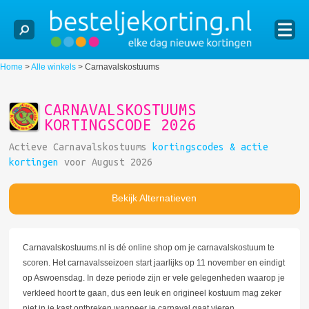
Home
>
Alle winkels
>
Carnavalskostuums
CARNAVALSKOSTUUMS
KORTINGSCODE 2026
Actieve Carnavalskostuums
kortingscodes & actie
kortingen
voor August 2026
Bekijk Alternatieven
Carnavalskostuums.nl is dé online shop om je carnavalskostuum te
scoren. Het carnavalsseizoen start jaarlijks op 11 november en eindigt
op Aswoensdag. In deze periode zijn er vele gelegenheden waarop je
verkleed hoort te gaan, dus een leuk en origineel kostuum mag zeker
niet in je kast ontbreken wanneer je carnaval gaat vieren.