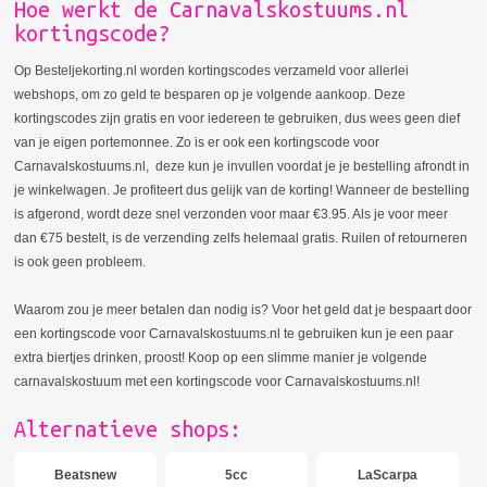
Hoe werkt de Carnavalskostuums.nl
kortingscode?
Op Besteljekorting.nl worden kortingscodes verzameld voor allerlei
webshops, om zo geld te besparen op je volgende aankoop. Deze
kortingscodes zijn gratis en voor iedereen te gebruiken, dus wees geen dief
van je eigen portemonnee. Zo is er ook een kortingscode voor
Carnavalskostuums.nl, deze kun je invullen voordat je je bestelling afrondt in
je winkelwagen. Je profiteert dus gelijk van de korting! Wanneer de bestelling
is afgerond, wordt deze snel verzonden voor maar €3.95. Als je voor meer
dan €75 bestelt, is de verzending zelfs helemaal gratis. Ruilen of retourneren
is ook geen probleem.
Waarom zou je meer betalen dan nodig is? Voor het geld dat je bespaart door
een kortingscode voor Carnavalskostuums.nl te gebruiken kun je een paar
extra biertjes drinken, proost! Koop op een slimme manier je volgende
carnavalskostuum met een kortingscode voor Carnavalskostuums.nl!
Alternatieve shops:
Beatsnew
5cc
LaScarpa