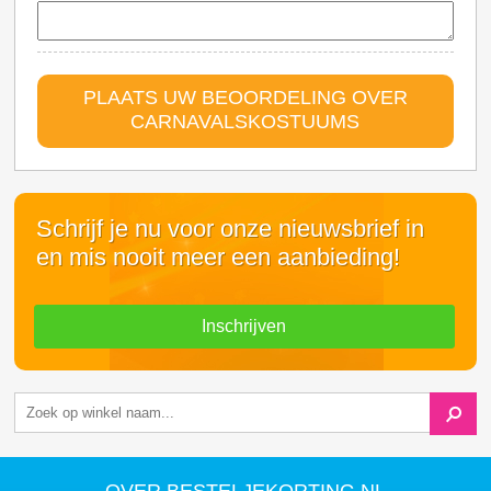
PLAATS UW BEOORDELING OVER
CARNAVALSKOSTUUMS
Schrijf je nu voor onze nieuwsbrief in
en mis nooit meer een aanbieding!
Inschrijven
OVER BESTELJEKORTING.NL