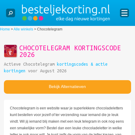
Home
>
Alle winkels
>
Chocotelegram
CHOCOTELEGRAM KORTINGSCODE
2026
Actieve Chocotelegram
kortingscodes & actie
kortingen
voor August 2026
Bekijk Alternatieven
Chocotelegram is een website waar je superlekkere chocoladeletters
kunt bestellen voor jezelf of ter verzending naar iemand die je leuk
vindt. Wil jij iemand blij maken met een leuk telegram in ook nog eens
een smakelijke vorm? Bestel dan een leuke chocoladeletter in welke
letter je ook maar wilt. Je kunt zelfs de vorm van de letter kiezen, van