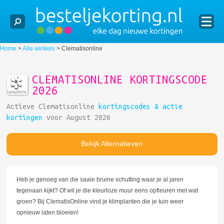
Home
>
Alle winkels
>
Clematisonline
CLEMATISONLINE KORTINGSCODE
2026
Actieve Clematisonline
kortingscodes & actie
kortingen
voor August 2026
Bekijk Alternatieven
Heb je genoeg van die saaie bruine schutting waar je al jaren
tegenaan kijkt? Of wil je die kleurloze muur eens opfleuren met wat
groen? Bij ClematisOnline vind je klimplanten die je tuin weer
opnieuw laten bloeien!