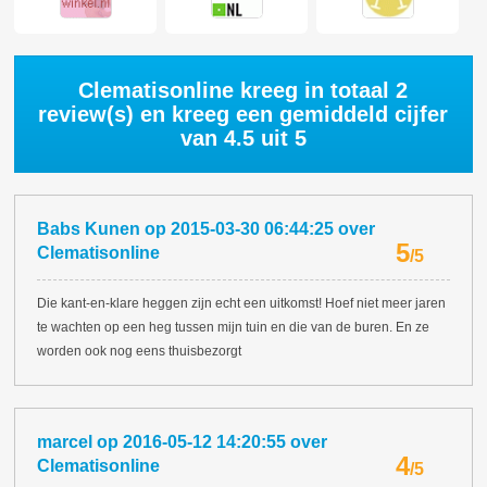
Clematisonline kreeg in totaal
2
review(s) en kreeg een gemiddeld cijfer
van
4.5
uit 5
Babs Kunen
op
2015-03-30 06:44:25
over
5
Clematisonline
/
5
Die kant-en-klare heggen zijn echt een uitkomst! Hoef niet meer jaren
te wachten op een heg tussen mijn tuin en die van de buren. En ze
worden ook nog eens thuisbezorgt
marcel
op
2016-05-12 14:20:55
over
4
Clematisonline
/
5