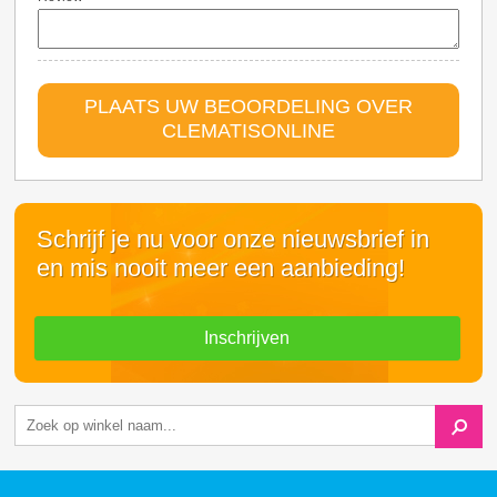
PLAATS UW BEOORDELING OVER
CLEMATISONLINE
Schrijf je nu voor onze nieuwsbrief in
en mis nooit meer een aanbieding!
Inschrijven