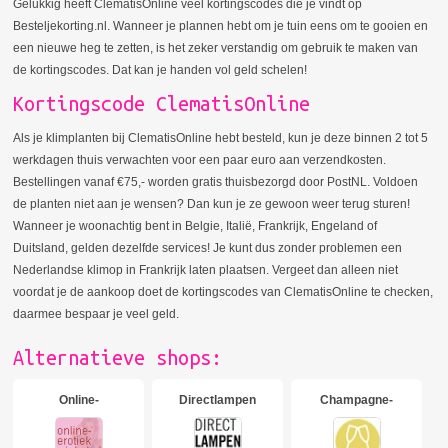
Gelukkig heeft ClematisOnline veel kortingscodes die je vindt op
Besteljekorting.nl. Wanneer je plannen hebt om je tuin eens om te gooien en
een nieuwe heg te zetten, is het zeker verstandig om gebruik te maken van
de kortingscodes. Dat kan je handen vol geld schelen!
Kortingscode ClematisOnline
Als je klimplanten bij ClematisOnline hebt besteld, kun je deze binnen 2 tot 5
werkdagen thuis verwachten voor een paar euro aan verzendkosten.
Bestellingen vanaf €75,- worden gratis thuisbezorgd door PostNL. Voldoen
de planten niet aan je wensen? Dan kun je ze gewoon weer terug sturen!
Wanneer je woonachtig bent in Belgie, Italië, Frankrijk, Engeland of
Duitsland, gelden dezelfde services! Je kunt dus zonder problemen een
Nederlandse klimop in Frankrijk laten plaatsen. Vergeet dan alleen niet
voordat je de aankoop doet de kortingscodes van ClematisOnline te checken,
daarmee bespaar je veel geld.
Alternatieve shops:
Online-
Directlampen
Champagne-
Erotiekwinkel
specialist