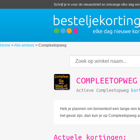
Schrijf je in voor de nieuwsbrief en ontvange elke dag e
Home
>
Alle winkels
>
Compleetopweg
COMPLEETOPWEG
Actieve Compleetopweg
kor
Heb je plannen om binnenkort een lange reis te
het geval zijn, dan kun je op Compleetopweg al
Actuele kortingen: