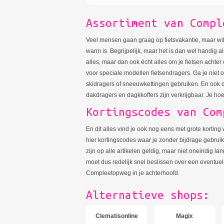
Assortiment van Compl
Veel mensen gaan graag op fietsvakantie, maar wil
warm is. Begrijpelijk, maar het is dan wel handig 
alles, maar dan ook écht alles om je fietsen achte
voor speciale modellen fietsendragers. Ga je niet o
skidragers of sneeuwkettingen gebruiken. En ook d
dakdragers en dagkkoffers zijn verkrijgbaar. Je hoe
Kortingscodes van Com
En dit alles vind je ook nog eens met grote korti
hier kortingscodes waar je zonder bijdrage gebru
zijn op alle artikelen geldig, maar niet oneindig
moet dus redelijk snel beslissen over een eventue
Compleetopweg in je achterhoofd.
Alternatieve shops:
Clematisonline
Magix