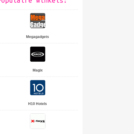
Populaire winkels:
Megagadgets
Magix
H10 Hotels