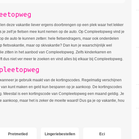
eetopweg
len deze vakantie liever ergens doorbrengen op een plek waar het lekker
als je zelf je fietsen mee kunt nemen op de auto. Op Compleetopweg vind je
r op de auto te kunnen zetten: hele fietsendragers, maar ook onderdelen
p fietsvakantie, maar op skivakantie? Dan kun je waarschijnlijk wel
ie zitten in het aanbod van Compleetopweg. Zelfs kinderkarren en
ft dus niet ver meer te zoeken en vind alles bij elkaar bij Compleetopweg.
pleetopweg
ng wanneer je gebruik maakt van de kortingscodes. Regelmatig verschijnen
ik van kunt maken en geld kun besparen op je aankoop. De kortingscodes
 lang. Meestal is een kortingscode van Compleetopweg een maand geldig. Je
le aankoop, maar het is zeker de moeite waard! Dus ga je op vakantie, hou
Pretmetled
Lingeriebestellen
Eci