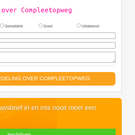
 over Compleetopweg
Gemiddeld
Goed
Uitstekend
RDELING OVER COMPLEETOPWEG
euwsbrief in en mis nooit meer een
Inschrijven