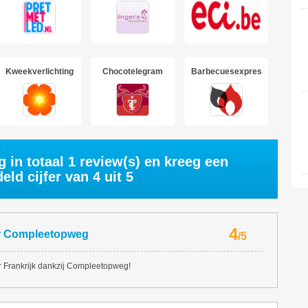
Kweekverlichting
Chocotelegram
Barbecuesexpress
 in totaal
1
review(s) en kreeg een
eld cijfer van
4
uit 5
4
r
Compleetopweg
/
5
ar Frankrijk dankzij Compleetopweg!