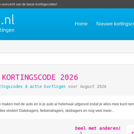
en overzicht van de beste kortingscodes!
Home
Nieuwe kortings
 KORTINGSCODE 2026
tingscodes & actie kortingen
voor August 2026
 maken met de auto en is je auto al helemaal uitgerust zodat je alles mee kunt n
les vinden! Dakdragers, fietsendragers, skidragers en nog veel meer...
Deel met anderen!