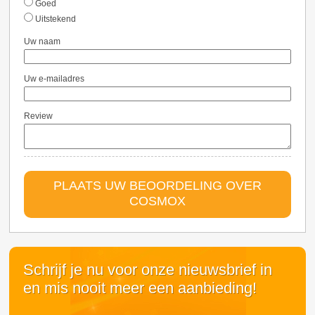
Goed
Uitstekend
Uw naam
Uw e-mailadres
Review
PLAATS UW BEOORDELING OVER
COSMOX
Schrijf je nu voor onze nieuwsbrief in
en mis nooit meer een aanbieding!