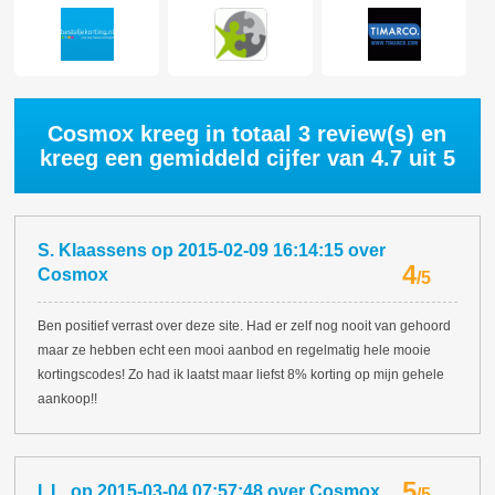
Cosmox kreeg in totaal
3
review(s) en
kreeg een gemiddeld cijfer van
4.7
uit 5
S. Klaassens
op
2015-02-09 16:14:15
over
4
Cosmox
/
5
Ben positief verrast over deze site. Had er zelf nog nooit van gehoord
maar ze hebben echt een mooi aanbod en regelmatig hele mooie
kortingscodes! Zo had ik laatst maar liefst 8% korting op mijn gehele
aankoop!!
5
I. L.
op
2015-03-04 07:57:48
over
Cosmox
/
5