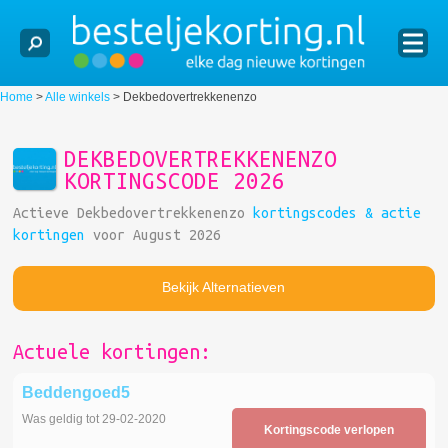
Home
>
Alle winkels
>
Dekbedovertrekkenenzo
DEKBEDOVERTREKKENENZO
KORTINGSCODE 2026
Actieve Dekbedovertrekkenenzo
kortingscodes & actie
kortingen
voor August 2026
Bekijk Alternatieven
Actuele kortingen:
Beddengoed5
Was geldig tot 29-02-2020
Kortingscode verlopen