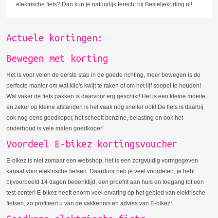
elektrische fiets? Dan kun je natuurlijk terecht bij Besteljekorting.nl!
Actuele kortingen:
Bewegen met korting
Het is voor velen de eerste stap in de goede richting, meer bewegen is de
perfecte manier om wat kilo's kwijt te raken of om het lijf soepel te houden!
Wat vaker de fiets pakken is daarvoor erg geschikt! Het is een kleine moeite,
en zeker op kleine afstanden is het vaak nog sneller ook! De fiets is daarbij
ook nog eens goedkoper, het scheelt benzine, belasting en ook het
onderhoud is vele malen goedkoper!
Voordeel E-bikez kortingsvoucher
E-bikez is niet zomaar een webshop, het is een zorgvuldig vormgegeven
kanaal voor elektrische fietsen. Daardoor heb je veel voordelen, je hebt
bijvoorbeeld 14 dagen bedenktijd, een proefrit aan huis en toegang tot een
test-center! E-bikez heeft enorm veel ervaring op het gebied van elektrische
fietsen, zo profiteert u van de vakkennis en advies van E-bikez!