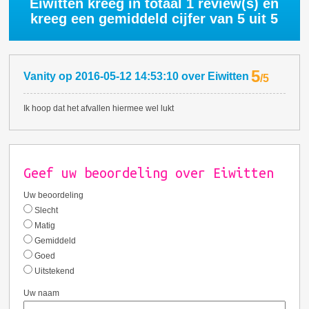
Eiwitten kreeg in totaal
1
review(s) en
kreeg een gemiddeld cijfer van
5
uit 5
5
Vanity
op
2016-05-12 14:53:10
over
Eiwitten
/
5
Ik hoop dat het afvallen hiermee wel lukt
Geef uw beoordeling over Eiwitten
Uw beoordeling
Slecht
Matig
Gemiddeld
Goed
Uitstekend
Uw naam