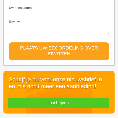
Uw e-mailadres
Review
PLAATS UW BEOORDELING OVER
EIWITTEN
Schrijf je nu voor onze nieuwsbrief in
en mis nooit meer een aanbieding!
Inschrijven