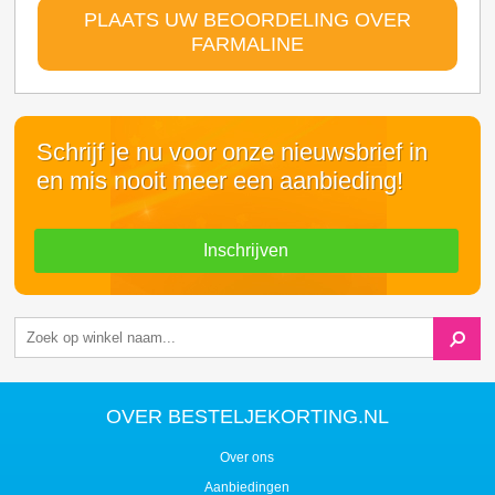
PLAATS UW BEOORDELING OVER
FARMALINE
Schrijf je nu voor onze nieuwsbrief in
en mis nooit meer een aanbieding!
Inschrijven
OVER BESTELJEKORTING.NL
Over ons
Aanbiedingen