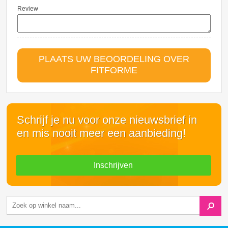
Review
PLAATS UW BEOORDELING OVER
FITFORME
Schrijf je nu voor onze nieuwsbrief in
en mis nooit meer een aanbieding!
Inschrijven