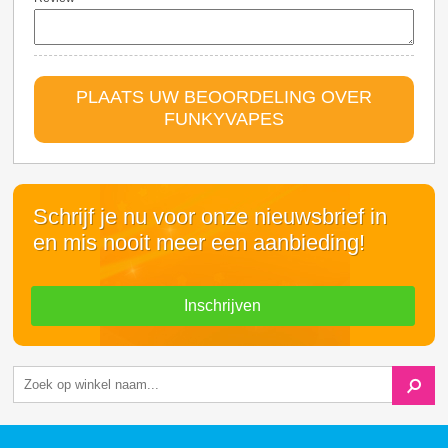
PLAATS UW BEOORDELING OVER
FUNKYVAPES
Schrijf je nu voor onze nieuwsbrief in
en mis nooit meer een aanbieding!
Inschrijven