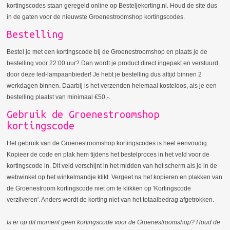
kortingscodes staan geregeld online op Besteljekorting.nl. Houd de site dus
in de gaten voor de nieuwste Groenestroomshop kortingscodes.
Bestelling
Bestel je met een kortingscode bij de Groenestroomshop en plaats je de
bestelling voor 22:00 uur? Dan wordt je product direct ingepakt en verstuurd
door deze led-lampaanbieder! Je hebt je bestelling dus altijd binnen 2
werkdagen binnen. Daarbij is het verzenden helemaal kosteloos, als je een
bestelling plaatst van minimaal €50,-.
Gebruik de Groenestroomshop
kortingscode
Het gebruik van de Groenestroomshop kortingscodes is heel eenvoudig.
Kopieer de code en plak hem tijdens het bestelproces in het veld voor de
kortingscode in. Dit veld verschijnt in het midden van het scherm als je in de
webwinkel op het winkelmandje klikt. Vergeet na het kopieren en plakken van
de Groenestroom kortingscode niet om te klikken op 'Kortingscode
verzilveren'. Anders wordt de korting niet van het totaalbedrag afgetrokken.
Is er op dit moment geen kortingscode voor de Groenestroomshop? Houd de