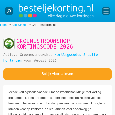
Home
>
Alle winkels
>
Groenestroomshop
GROENESTROOMSHOP
KORTINGSCODE 2026
Actieve Groenestroomshop
kortingscodes & actie
kortingen
voor August 2026
Bekijk Alternatieven
Met de kortingscode voor de Groenestroomshop kun je met korting
led-lampen kopen. De groenestroomshop heeft ontzettend veel led-
lampen in het assortiment. Led-lampen voor de consument thuis, led-
lampen voor op kantoren, én led-lampen voor onderweg (in
bijvoorbeeld caravans). Led-lampen zijn de nieuwste soort lampen op