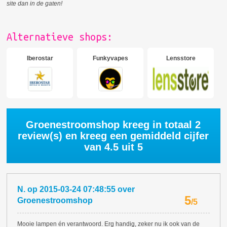
site dan in de gaten!
Alternatieve shops:
Iberostar
Funkyvapes
Lensstore
Groenestroomshop kreeg in totaal
2
review(s) en kreeg een gemiddeld cijfer
van
4.5
uit 5
N.
op
2015-03-24 07:48:55
over
5
Groenestroomshop
/
5
Mooie lampen én verantwoord. Erg handig, zeker nu ik ook van de