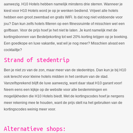
aanwezig. H10 Hotels hebben namelijk minstens drie sterren. Wanneer je
kiest voor H10 Hotels word je op je wenken bediend. Vrijwel alle hotels
hebben een groot zwembad en gratis WiFi. Is dat nog niet voldoende voor
jou? Dan kun zelfs hotels filteren op een fitnessruimte of misschien wel een
golfbaan. Voor de prijs hoef je het niet te laten. Je kunt namelijk met de
kortingsbonnen van Besteljekorting tot wel 20% korting krijgen op je boeking.
Een goedkope en luxe vakantie, wat wil je nog meer? Misschien alvast een
cocktailtje?
Strand of stedentrip
Ben je niet zo van de zon, maar meer van de stedentrips. Dan kun je bij H10
ook terecht voor kleine hotels midden in het centrum van de stad.
Vanzelfsprekend blijft de luxe aanwezig, want daar staat H10 garant voor!
Neem eens een kijkje op de website voor alle bestemmingen en
mogelijkheden die H10 Hotels biedt. Met de kortingscodes hoef je nergens
meer rekening mee te houden, want de prijs stelt na het gebruiken van de
kortingscodes weinig meer voor.
Alternatieve shops: