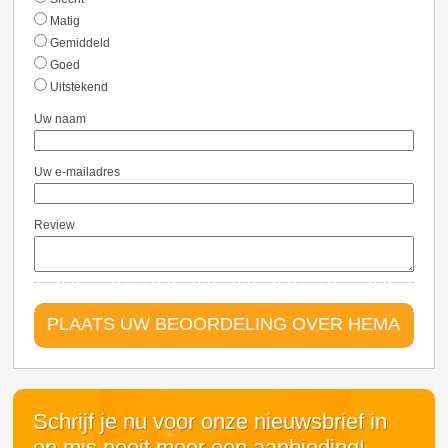
Matig
Gemiddeld
Goed
Uitstekend
Uw naam
Uw e-mailadres
Review
PLAATS UW BEOORDELING OVER HEMA
Schrijf je nu voor onze nieuwsbrief in
en mis nooit meer een aanbieding!