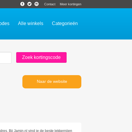
Contact
Meer kortingen
codes
Alle winkels
Categorieën
Naar de website
res. Bij Jamin.nl vind je de beste lekkernijen