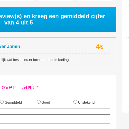
eview(s) en kreeg een gemiddeld cijfer
van
4
uit 5
4
ver
Jamin
/
5
gelijk wat bestelt nu er toch een mooie korting is
 over Jamin
Gemiddeld
Goed
Uitstekend