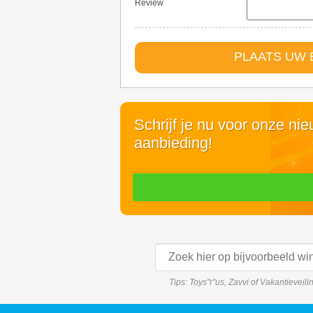
Review
PLAATS UW 
Schrijf je nu voor onze ni
aanbieding!
Tips: Toys"r"us, Zavvi of Vakantieveil