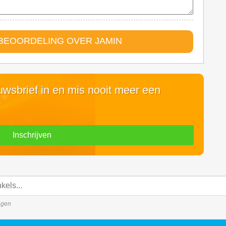
BEOORDELING OVER JAMIN
euwsbrief in en mis nooit meer een
Inschrijven
ingen