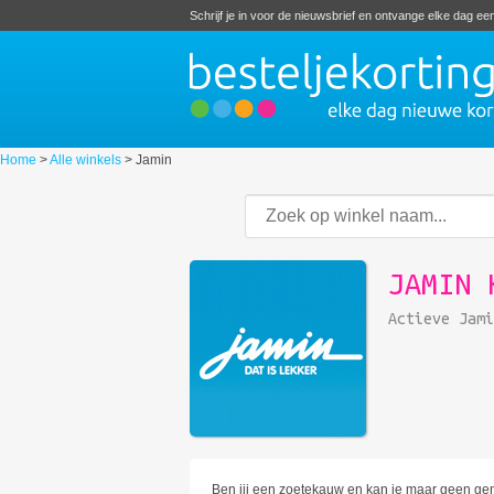
Schrijf je in voor de nieuwsbrief en ontvange elke dag e
Home
>
Alle winkels
>
Jamin
JAMIN 
Actieve Jam
Ben jij een zoetekauw en kan je maar geen genoe