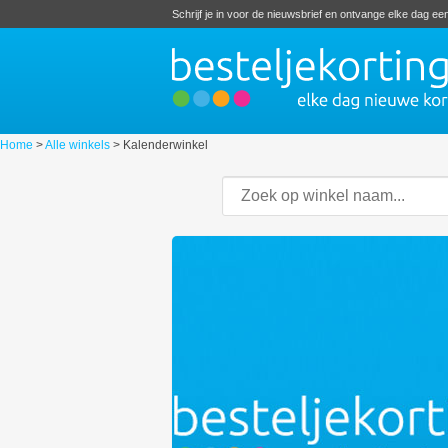
Schrijf je in voor de nieuwsbrief en ontvange elke dag e
Home
>
Alle winkels
>
Kalenderwinkel