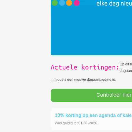
Op dit 
Actuele kortingen:
dagaanb
inmiddels een nieuwe dagaanbieding is.
Controleer hier
10% korting op een agenda of kal
Was geldig tot 01-01-2020