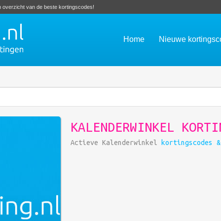
en overzicht van de beste kortingscodes!
Home
Nieuwe kortings
KALENDERWINKEL KORTI
Actieve Kalenderwinkel
kortingscodes &