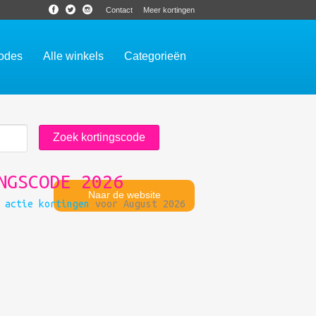
Contact
Meer kortingen
codes
Alle winkels
Categorieën
NGSCODE 2026
Naar de website
 actie kortingen
voor August 2026