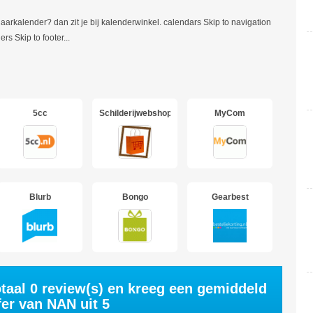
arkalender? dan zit je bij kalenderwinkel. calendars Skip to navigation
ers Skip to footer
...
5cc
Schilderijwebshop
MyCom
Blurb
Bongo
Gearbest
otaal
0
review(s) en kreeg een gemiddeld
fer van
NAN
uit 5