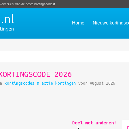
en overzicht van de beste kortingscodes!
Home
Nieuwe kortings
KORTINGSCODE 2026
in
kortingscodes & actie kortingen
voor August 2026
Deel met anderen!