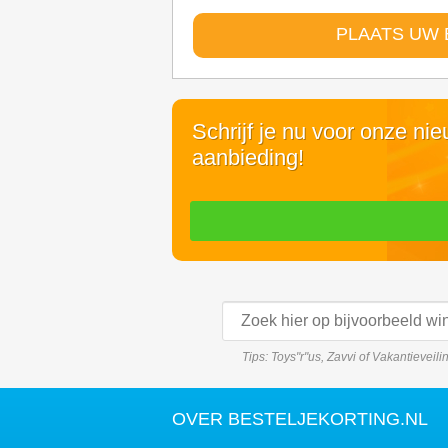
PLAATS UW 
Schrijf je nu voor onze ni
aanbieding!
Tips: Toys"r"us, Zavvi of Vakantieveil
OVER BESTELJEKORTING.NL