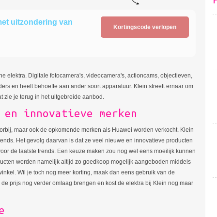
met uitzondering van
Kortingscode verlopen
ine elektra. Digitale fotocamera's, videocamera's, actioncams, objectieven,
nders en heeft behoefte aan ander soort apparatuur. Klein streeft ernaar om
 zie je terug in het uitgebreide aanbod.
 en innovatieve merken
bij, maar ook de opkomende merken als Huawei worden verkocht. Klein
trends. Het gevolg daarvan is dat ze veel nieuwe en innovatieve producten
nt voor de laatste trends. Een keuze maken zou nog wel eens moeilijk kunnen
Producten worden namelijk altijd zo goedkoop mogelijk aangeboden middels
inkel. Wil je toch nog meer korting, maak dan eens gebruik van de
 de prijs nog verder omlaag brengen en kost de elektra bij Klein nog maar
e