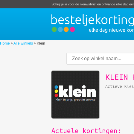
Schrijf je in voor de nieuwsbrief en ontvange elke dag e
Home
>
Alle winkels
>
Klein
KLEIN 
Actieve Kle
Actuele kortingen: