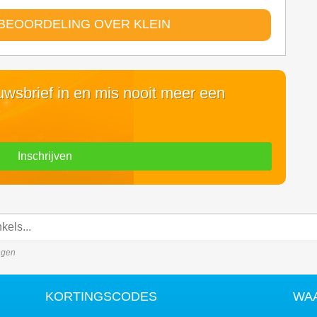
BEOORDELING OVER KLEIN
euwsbrief in en mis nooit meer een
Inschrijven
ingen
KORTINGSCODES
WA