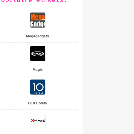
Megagadgets
Magix
H10 Hotels