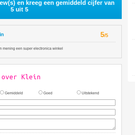
ew(s) en kreeg een gemiddeld cijfer van
5
uit 5
5
in
/
5
n mening een super electronica winkel
 over Klein
Gemiddeld
Goed
Uitstekend