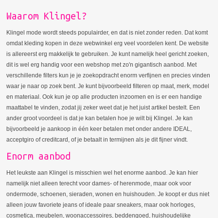
Waarom Klingel?
Klingel mode wordt steeds populairder, en dat is niet zonder reden. Dat komt
omdat kleding kopen in deze webwinkel erg veel voordelen kent. De website
is allereerst erg makkelijk te gebruiken. Je kunt namelijk heel gericht zoeken,
dit is wel erg handig voor een webshop met zo'n gigantisch aanbod. Met
verschillende filters kun je je zoekopdracht enorm verfijnen en precies vinden
waar je naar op zoek bent. Je kunt bijvoorbeeld filteren op maat, merk, model
en materiaal. Ook kun je op alle producten inzoomen en is er een handige
maattabel te vinden, zodat jij zeker weet dat je het juist artikel bestelt. Een
ander groot voordeel is dat je kan betalen hoe je wilt bij Klingel. Je kan
bijvoorbeeld je aankoop in één keer betalen met onder andere IDEAL,
acceptgiro of creditcard, of je betaalt in termijnen als je dit fijner vindt.
Enorm aanbod
Het leukste aan Klingel is misschien wel het enorme aanbod. Je kan hier
namelijk niet alleen terecht voor dames- of herenmode, maar ook voor
ondermode, schoenen, sieraden, wonen en huishouden. Je koopt er dus niet
alleen jouw favoriete jeans of ideale paar sneakers, maar ook horloges,
cosmetica, meubelen, woonaccessoires, beddengoed, huishoudelijke