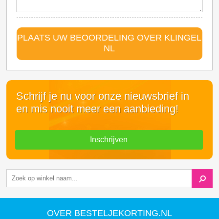
PLAATS UW BEOORDELING OVER KLINGEL
NL
Schrijf je nu voor onze nieuwsbrief in
en mis nooit meer een aanbieding!
Inschrijven
OVER BESTELJEKORTING.NL