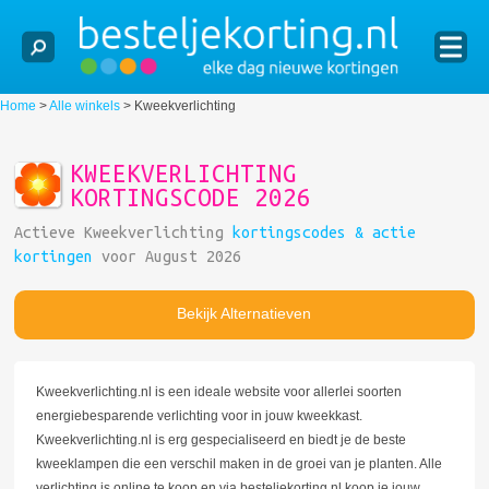
Home
>
Alle winkels
>
Kweekverlichting
KWEEKVERLICHTING
KORTINGSCODE 2026
Actieve Kweekverlichting
kortingscodes & actie
kortingen
voor August 2026
Bekijk Alternatieven
Kweekverlichting.nl is een ideale website voor allerlei soorten
energiebesparende verlichting voor in jouw kweekkast.
Kweekverlichting.nl is erg gespecialiseerd en biedt je de beste
kweeklampen die een verschil maken in de groei van je planten. Alle
verlichting is online te koop en via besteljekorting.nl koop je jouw