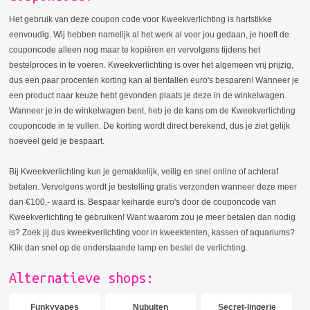
Het gebruik van deze coupon code voor Kweekverlichting is hartstikke
eenvoudig. Wij hebben namelijk al het werk al voor jou gedaan, je hoeft de
couponcode alleen nog maar te kopiëren en vervolgens tijdens het
bestelproces in te voeren. Kweekverlichting is over het algemeen vrij prijzig,
dus een paar procenten korting kan al tientallen euro's besparen! Wanneer je
een product naar keuze hebt gevonden plaats je deze in de winkelwagen.
Wanneer je in de winkelwagen bent, heb je de kans om de Kweekverlichting
couponcode in te vullen. De korting wordt direct berekend, dus je ziet gelijk
hoeveel geld je bespaart.
Bij Kweekverlichting kun je gemakkelijk, veilig en snel online of achteraf
betalen. Vervolgens wordt je bestelling gratis verzonden wanneer deze meer
dan €100,- waard is. Bespaar keiharde euro's door de couponcode van
Kweekverlichting te gebruiken! Want waarom zou je meer betalen dan nodig
is? Zoek jij dus kweekverlichting voor in kweektenten, kassen of aquariums?
Klik dan snel op de onderstaande lamp en bestel de verlichting.
Alternatieve shops:
Funkyvapes
Nubuiten
Secret-lingerie