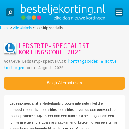
Home
>
Alle winkels
>
Ledstrip specialist
LEDSTRIP-SPECIALIST
KORTINGSCODE 2026
Actieve Ledstrip-specialist
kortingscodes & actie
kortingen
voor August 2026
Bekijk Alternatieven
Ledstrip-specialist is Nederlands grootste internetwinkel die
gespecialiseerd is in led strips. Led strips geven op een eenvoudige,
maar op subtiele wijze sfeer aan een ruimte. Of het nu gaat om een
ruimte in eigen huis, zoals je slaapkamer of keuken, of om een ruimte
in een horecagelegenheid, zoals een bar of restaurant.