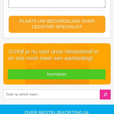
PLAATS UW BEOORDELING OVER
LEDSTRIP-SPECIALIST
Schrijf je nu voor onze nieuwsbrief in
en mis nooit meer een aanbieding!
Inschrijven
OVER BESTELJEKORTING.NL