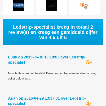
Ledstrip-specialist kreeg in totaal
2
review(s) en kreeg een gemiddeld cijfer
van
4.5
uit 5
Luuk
op
2015-06-30 10:19:03
over
Ledstrip-
5
specialist
/
5
Mooi ledlampen hier besteld. Deze lampen bepalen de sfeer in huis,
zeker geld waard.
Arjan
op
2016-04-29 13:37:01
over
Ledstrip-
4
specialist
/
5