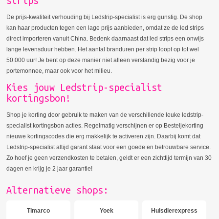
strips
De prijs-kwaliteit verhouding bij Ledstrip-specialist is erg gunstig. De shop
kan haar producten tegen een lage prijs aanbieden, omdat ze de led strips
direct importeren vanuit China. Bedenk daarnaast dat led strips een onwijs
lange levensduur hebben. Het aantal branduren per strip loopt op tot wel
50.000 uur! Je bent op deze manier niet alleen verstandig bezig voor je
portemonnee, maar ook voor het milieu.
Kies jouw Ledstrip-specialist
kortingsbon!
Shop je korting door gebruik te maken van de verschillende leuke ledstrip-
specialist kortingsbon acties. Regelmatig verschijnen er op Besteljekorting
nieuwe kortingscodes die erg makkelijk te activeren zijn. Daarbij komt dat
Ledstrip-specialist altijd garant staat voor een goede en betrouwbare service.
Zo hoef je geen verzendkosten te betalen, geldt er een zichttijd termijn van 30
dagen en krijg je 2 jaar garantie!
Alternatieve shops:
Timarco
Yoek
Huisdierexpress