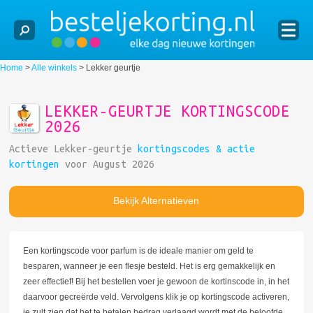
Home
>
Alle winkels
>
Lekker geurtje
LEKKER-GEURTJE KORTINGSCODE
2026
Actieve Lekker-geurtje
kortingscodes & actie
kortingen
voor August 2026
Bekijk Alternatieven
Een kortingscode voor parfum is de ideale manier om geld te
besparen, wanneer je een flesje besteld. Het is erg gemakkelijk en
zeer effectief! Bij het bestellen voer je gewoon de kortinscode in, in het
daarvoor gecreërde veld. Vervolgens klik je op kortingscode activeren,
je zult zien dat het te betalen bedrag verlaagd wordt met de beloofde