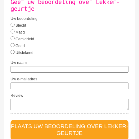
Geef uw beoordeling over Lekker-
geurtje
Uw beoordeling
Slecht
Matig
Gemiddeld
Goed
Uitstekend
Uw naam
Uw e-mailadres
Review
PLAATS UW BEOORDELING OVER LEKKER-
GEURTJE