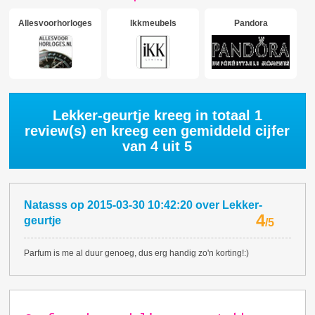
Allesvoorhorloges
Ikkmeubels
Pandora
Lekker-geurtje kreeg in totaal
1
review(s) en kreeg een gemiddeld cijfer
van
4
uit 5
Natasss
op
2015-03-30 10:42:20
over
Lekker-
4
geurtje
/
5
Parfum is me al duur genoeg, dus erg handig zo'n korting!:)