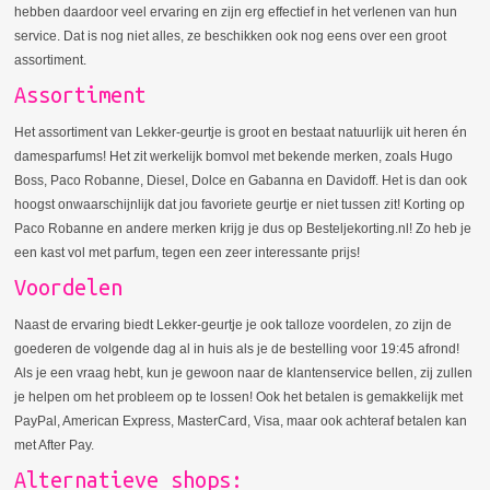
hebben daardoor veel ervaring en zijn erg effectief in het verlenen van hun
service. Dat is nog niet alles, ze beschikken ook nog eens over een groot
assortiment.
Assortiment
Het assortiment van Lekker-geurtje is groot en bestaat natuurlijk uit heren én
damesparfums! Het zit werkelijk bomvol met bekende merken, zoals Hugo
Boss, Paco Robanne, Diesel, Dolce en Gabanna en Davidoff. Het is dan ook
hoogst onwaarschijnlijk dat jou favoriete geurtje er niet tussen zit! Korting op
Paco Robanne en andere merken krijg je dus op Besteljekorting.nl! Zo heb je
een kast vol met parfum, tegen een zeer interessante prijs!
Voordelen
Naast de ervaring biedt Lekker-geurtje je ook talloze voordelen, zo zijn de
goederen de volgende dag al in huis als je de bestelling voor 19:45 afrond!
Als je een vraag hebt, kun je gewoon naar de klantenservice bellen, zij zullen
je helpen om het probleem op te lossen! Ook het betalen is gemakkelijk met
PayPal, American Express, MasterCard, Visa, maar ook achteraf betalen kan
met After Pay.
Alternatieve shops: