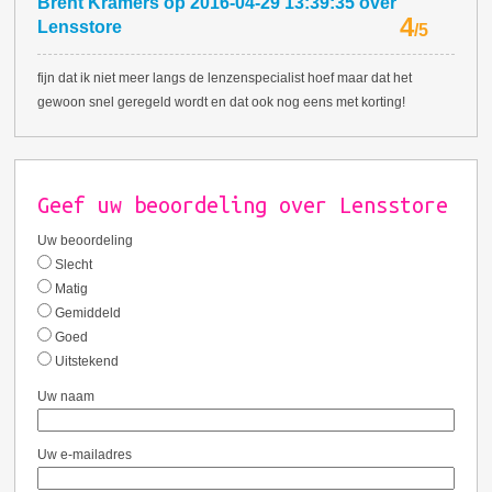
Brent Kramers
op
2016-04-29 13:39:35
over
4
Lensstore
/
5
fijn dat ik niet meer langs de lenzenspecialist hoef maar dat het
gewoon snel geregeld wordt en dat ook nog eens met korting!
Geef uw beoordeling over Lensstore
Uw beoordeling
Slecht
Matig
Gemiddeld
Goed
Uitstekend
Uw naam
Uw e-mailadres