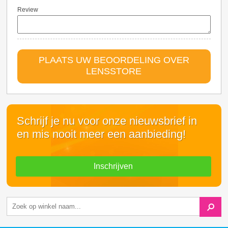
Review
PLAATS UW BEOORDELING OVER
LENSSTORE
Schrijf je nu voor onze nieuwsbrief in
en mis nooit meer een aanbieding!
Inschrijven