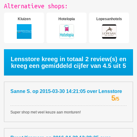
Alternatieve shops:
Kluizen
Hotelopia
Lopesanhotels
Lensstore kreeg in totaal
2
review(s) en
kreeg een gemiddeld cijfer van
4.5
uit 5
Sanne S.
op
2015-03-30 14:21:05
over
Lensstore
5
/
5
Super shop met veel keuze aan monturen!