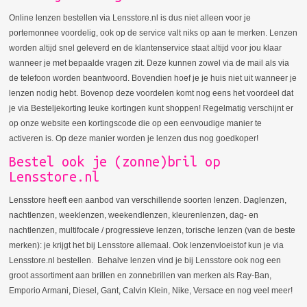
Online lenzen bestellen via Lensstore.nl is dus niet alleen voor je
portemonnee voordelig, ook op de service valt niks op aan te merken. Lenzen
worden altijd snel geleverd en de klantenservice staat altijd voor jou klaar
wanneer je met bepaalde vragen zit. Deze kunnen zowel via de mail als via
de telefoon worden beantwoord. Bovendien hoef je je huis niet uit wanneer je
lenzen nodig hebt. Bovenop deze voordelen komt nog eens het voordeel dat
je via Besteljekorting leuke kortingen kunt shoppen! Regelmatig verschijnt er
op onze website een kortingscode die op een eenvoudige manier te
activeren is. Op deze manier worden je lenzen dus nog goedkoper!
Bestel ook je (zonne)bril op
Lensstore.nl
Lensstore heeft een aanbod van verschillende soorten lenzen. Daglenzen,
nachtlenzen, weeklenzen, weekendlenzen, kleurenlenzen, dag- en
nachtlenzen, multifocale / progressieve lenzen, torische lenzen (van de beste
merken): je krijgt het bij Lensstore allemaal. Ook lenzenvloeistof kun je via
Lensstore.nl bestellen. Behalve lenzen vind je bij Lensstore ook nog een
groot assortiment aan brillen en zonnebrillen van merken als Ray-Ban,
Emporio Armani, Diesel, Gant, Calvin Klein, Nike, Versace en nog veel meer!