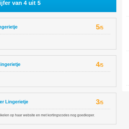
ijfer van
4
uit 5
5
ngerietje
/
5
4
ingerietje
/
5
3
er
Lingerietje
/
5
artikelen op haar website en met kortingscodes nog goedkoper.