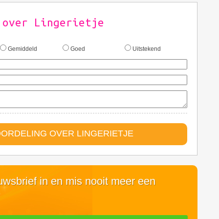
 over Lingerietje
Gemiddeld
Goed
Uitstekend
ORDELING OVER LINGERIETJE
euwsbrief in en mis nooit meer een