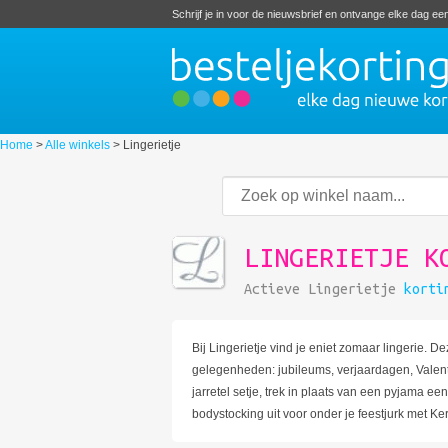
Schrijf je in voor de nieuwsbrief en ontvange elke dag e
Home
>
Alle winkels
>
Lingerietje
LINGERIETJE K
Actieve Lingerietje
korti
Bij Lingerietje vind je eniet zomaar lingerie.
gelegenheden: jubileums, verjaardagen, Valent
jarretel setje, trek in plaats van een pyjama 
bodystocking uit voor onder je feestjurk met Ker