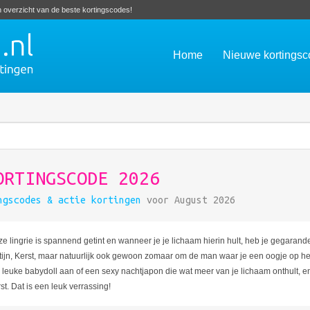
en overzicht van de beste kortingscodes!
Home
Nieuwe kortings
ORTINGSCODE 2026
ngscodes & actie kortingen
voor August 2026
 Deze lingrie is spannend getint en wanneer je je lichaam hierin hult, heb je gegar
ijn, Kerst, maar natuurlijk ook gewoon zomaar om de man waar je een oogje op he
een leuke babydoll aan of een sexy nachtjapon die wat meer van je lichaam onthult, 
st. Dat is een leuk verrassing!