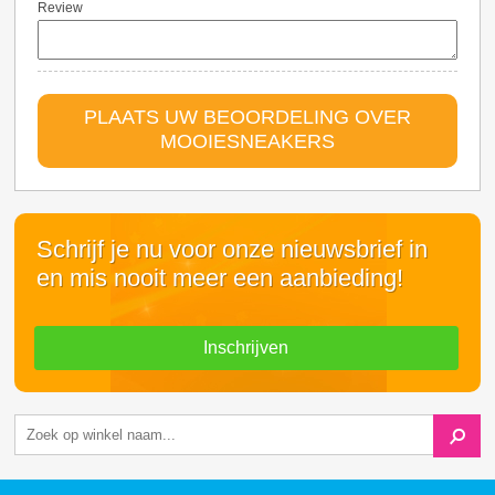
Review
PLAATS UW BEOORDELING OVER
MOOIESNEAKERS
Schrijf je nu voor onze nieuwsbrief in
en mis nooit meer een aanbieding!
Inschrijven