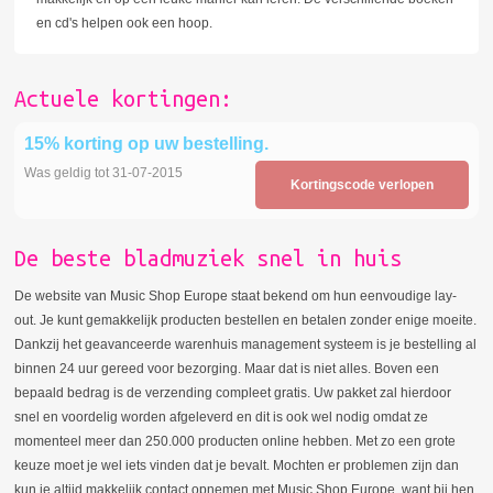
en cd's helpen ook een hoop.
Actuele kortingen:
15% korting op uw bestelling.
Was geldig tot 31-07-2015
Kortingscode verlopen
De beste bladmuziek snel in huis
De website van Music Shop Europe staat bekend om hun eenvoudige lay-
out. Je kunt gemakkelijk producten bestellen en betalen zonder enige moeite.
Dankzij het geavanceerde warenhuis management systeem is je bestelling al
binnen 24 uur gereed voor bezorging. Maar dat is niet alles. Boven een
bepaald bedrag is de verzending compleet gratis. Uw pakket zal hierdoor
snel en voordelig worden afgeleverd en dit is ook wel nodig omdat ze
momenteel meer dan 250.000 producten online hebben. Met zo een grote
keuze moet je wel iets vinden dat je bevalt. Mochten er problemen zijn dan
kun je altijd makkelijk contact opnemen met Music Shop Europe, want bij hen