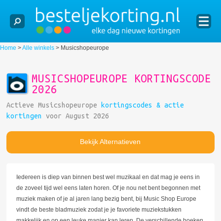
Home
>
Alle winkels
>
Musicshopeurope
MUSICSHOPEUROPE KORTINGSCODE
2026
Actieve Musicshopeurope
kortingscodes & actie
kortingen
voor August 2026
Bekijk Alternatieven
Iedereen is diep van binnen best wel muzikaal en dat mag je eens in
de zoveel tijd wel eens laten horen. Of je nou net bent begonnen met
muziek maken of je al jaren lang bezig bent, bij Music Shop Europe
vindt de beste bladmuziek zodat je je favoriete muziekstukken
makkelijk en op een leuke manier kan leren. De verschillende boeken