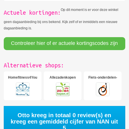
Op dit moment is er voor deze winkel
Actuele kortingen:
geen dagaanbieding bij ons bekend. Kijk zelf of er inmiddels een nieuwe
dagaanbieding is.
Controleer hier of er actuele kortingscodes zijn
Alternatieve shops:
Homefitness4You
Allezadenkopen
Fiets-onderdelen-
online
Otto kreeg in totaal
0
review(s) en
kreeg een gemiddeld cijfer van
NAN
uit
5