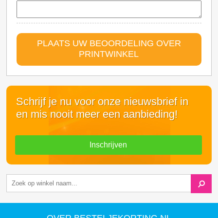
PLAATS UW BEOORDELING OVER
PRINTWINKEL
Schrijf je nu voor onze nieuwsbrief in
en mis nooit meer een aanbieding!
Inschrijven