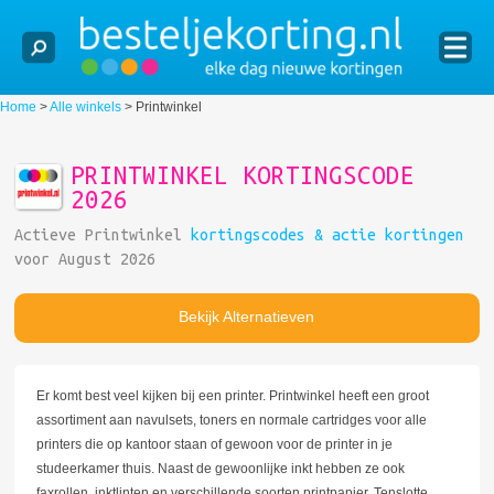
Home
>
Alle winkels
>
Printwinkel
PRINTWINKEL KORTINGSCODE
2026
Actieve Printwinkel
kortingscodes & actie kortingen
voor August 2026
Bekijk Alternatieven
Er komt best veel kijken bij een printer. Printwinkel heeft een groot
assortiment aan navulsets, toners en normale cartridges voor alle
printers die op kantoor staan of gewoon voor de printer in je
studeerkamer thuis. Naast de gewoonlijke inkt hebben ze ook
faxrollen, inktlinten en verschillende soorten printpapier. Tenslotte