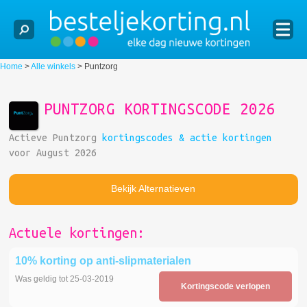
Home
>
Alle winkels
>
Puntzorg
PUNTZORG KORTINGSCODE 2026
Actieve Puntzorg
kortingscodes & actie kortingen
voor August 2026
Bekijk Alternatieven
Actuele kortingen:
10% korting op anti-slipmaterialen
Was geldig tot 25-03-2019
Kortingscode verlopen