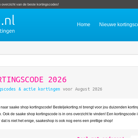
en overzicht van de beste kortingscodes!
Home
Nieuwe kortings
RTINGSCODE 2026
gscodes & actie kortingen
voor August 2026
t naar saake shop kortingscode! Besteljekorting.nl brengt voor jou duizenden korti
 Ook de saake shop kortingscode is in ons overzicht te vinden! Een kortingscode is
 dat is niet het enige, saakeshop is ook nog eens een prettige shop!