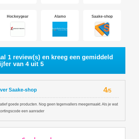
Hockeygear
Alamo
Saake-shop
aal
1
review(s) en kreeg een gemiddeld
ijfer van
4
uit 5
4
ver
Saake-shop
/
5
atief goede producten. Nog geen tegenvallers meegemaakt. Als je wat
 kortingscode een aanrader