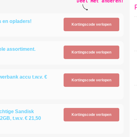
Deel met anderen!
s en opladers!
Kortingscode verlopen
ele assortiment.
Kortingscode verlopen
erbank accu t.w.v. €
Kortingscode verlopen
achtige Sandisk
Kortingscode verlopen
B, t.w.v. € 21,50