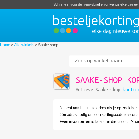
Schrijf je in voor de nieuwsbrief en ontvange elke dag e
Home
>
Alle winkels
>
Saake shop
SAAKE-SHOP KO
Actieve Saake-shop
kortin
Je bent aan het juiste adres als je op zoek ben
één adres nodig om een kortingscode te scoren.
Even invoeren, en je bespaart direct geld. Maar