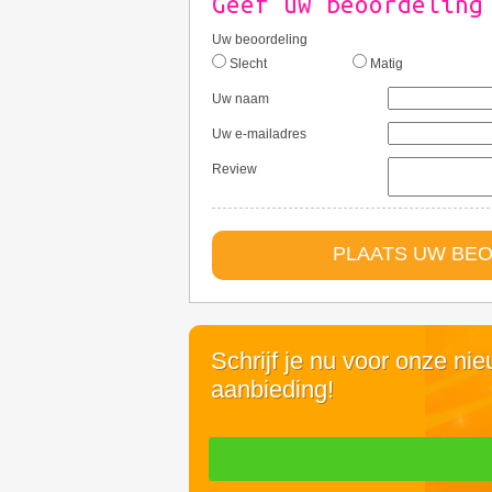
Geef uw beoordeling
Uw beoordeling
Slecht
Matig
Uw naam
Uw e-mailadres
Review
PLAATS UW BE
Schrijf je nu voor onze ni
aanbieding!