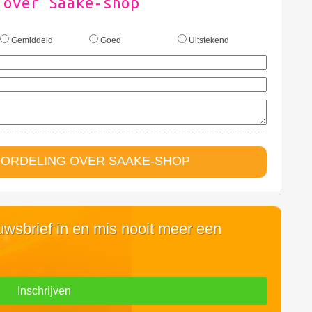
 over Saake-shop
Gemiddeld
Goed
Uitstekend
OORDELING OVER SAAKE-SHOP
euwsbrief in en mis nooit meer een
Inschrijven