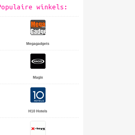
Populaire winkels:
Megagadgets
Magix
H10 Hotels