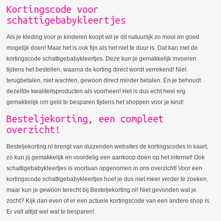
Kortingscode voor
schattigebabykleertjes
Als je kleding voor je kinderen koopt wil je dit natuurlijk zo mooi en goed
mogelijk doen! Maar het is ook fijn als het niet te duur is. Dat kan met de
kortingscode schattigebabykleertjes. Deze kun je gemakkelijk invoeren
tijdens het bestellen, waarna de korting direct wordt verrekend! Niet
terugbetalen, niet wachten, gewoon direct minder betalen. En je behoudt
dezelfde kwaliteitsproducten als voorheen! Het is dus echt heel erg
gemakkelijk om geld te besparen tijdens het shoppen voor je kind!
Besteljekorting, een compleet
overzicht!
Besteljekorting.nl brengt van duizenden websites de kortingscodes in kaart,
zo kun jij gemakkelijk en voordelig een aankoop doen op het internet! Ook
schattigebabykleertjes is voortaan opgenomen in ons overzicht! Voor een
kortingscode schattigebabykleertjes hoef je dus niet meer verder te zoeken,
maar kun je gewoon terecht bij Besteljekorting.nl! Niet gevonden wat je
zocht? Kijk dan even of er een actuele kortingscode van een andere shop is.
Er valt altijd wel wat te besparen!