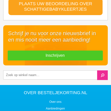
PLAATS UW BEOORDELING OVER
SCHATTIGEBABYKLEERTJES
Schrijf je nu voor onze nieuwsbrief in
en mis nooit meer een aanbieding!
Inschrijven
OVER BESTELJEKORTING.NL
Over ons
Aanbiedingen