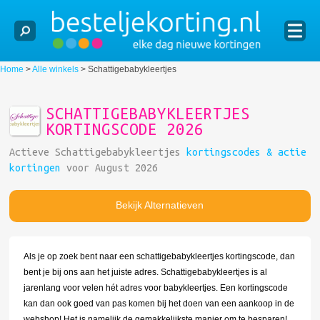
Home
>
Alle winkels
>
Schattigebabykleertjes
SCHATTIGEBABYKLEERTJES
KORTINGSCODE 2026
Actieve Schattigebabykleertjes
kortingscodes & actie
kortingen
voor August 2026
Bekijk Alternatieven
Als je op zoek bent naar een schattigebabykleertjes kortingscode, dan
bent je bij ons aan het juiste adres. Schattigebabykleertjes is al
jarenlang voor velen hét adres voor babykleertjes. Een kortingscode
kan dan ook goed van pas komen bij het doen van een aankoop in de
webshop! Het is namelijk de gemakkelijkste manier om te besparen!