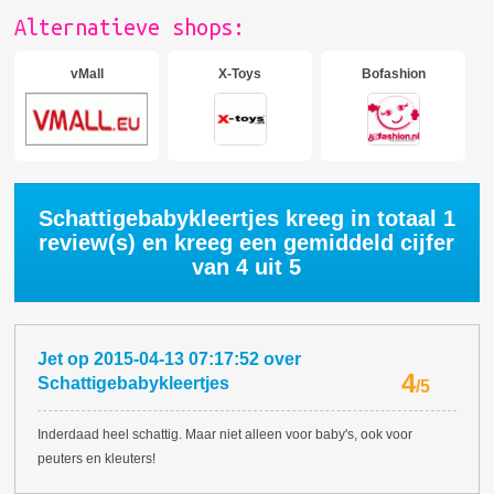
Alternatieve shops:
vMall
X-Toys
Bofashion
Schattigebabykleertjes kreeg in totaal
1
review(s) en kreeg een gemiddeld cijfer
van
4
uit 5
Jet
op
2015-04-13 07:17:52
over
4
Schattigebabykleertjes
/
5
Inderdaad heel schattig. Maar niet alleen voor baby's, ook voor
peuters en kleuters!