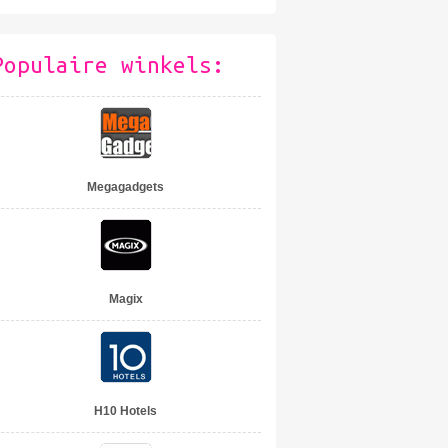
Populaire winkels:
Megagadgets
Magix
H10 Hotels