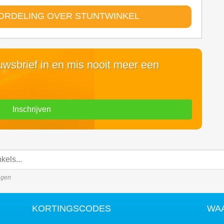
ORDELING OVER STUNTWINKEL
euwsbrief in en mis nooit meer een
Inschrijven
ingen
KORTINGSCODES
WA