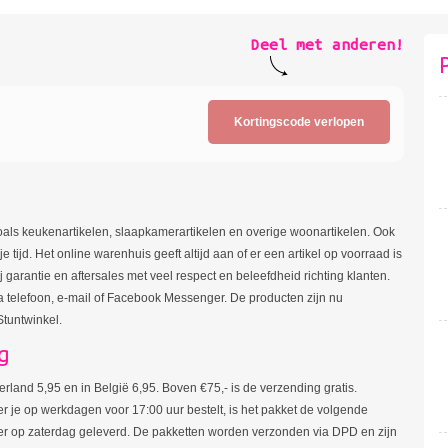
Deel met anderen!
Kortingscode verlopen
zoals keukenartikelen, slaapkamerartikelen en overige woonartikelen. Ook
e tijd. Het online warenhuis geeft altijd aan of er een artikel op voorraad is
j garantie en aftersales met veel respect en beleefdheid richting klanten.
 telefoon, e-mail of Facebook Messenger. De producten zijn nu
Stuntwinkel.
g
land 5,95 en in België 6,95. Boven €75,- is de verzending gratis.
r je op werkdagen voor 17:00 uur bestelt, is het pakket de volgende
t er op zaterdag geleverd. De pakketten worden verzonden via DPD en zijn