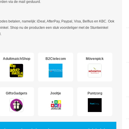
orden via de mail gestuurd.
odes betalen, namelijk: iDeal, AfterPay, Paypal, Visa, Belfius en KBC. Ook
twinkel. Shop nu de producten een stuk voordeliger met de Stuntwinkel
.
AdultmatchShop
B2Ctelecom
Mövenpick
GiftsGadgets
Jooltje
Puntzorg