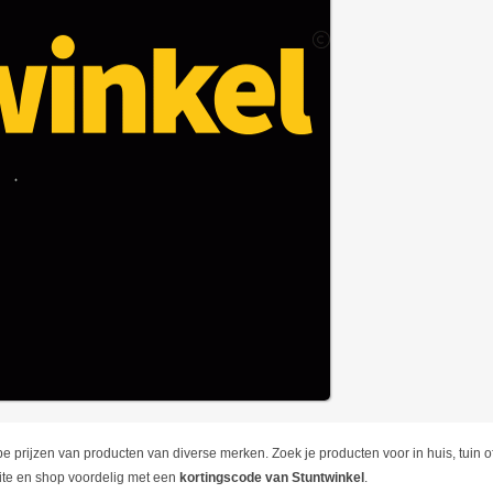
prijzen van producten van diverse merken. Zoek je producten voor in huis, tuin of vo
site en shop voordelig met een
kortingscode van Stuntwinkel
.