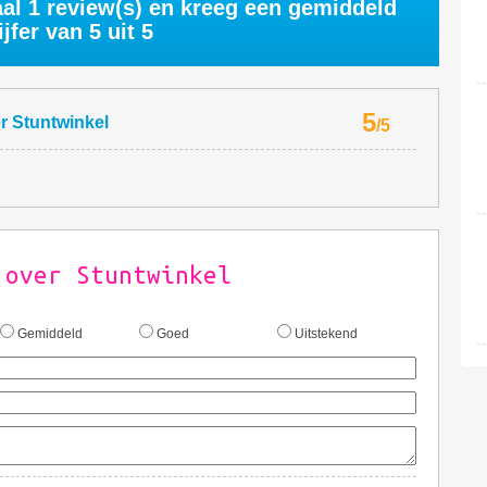
aal
1
review(s) en kreeg een gemiddeld
ijfer van
5
uit 5
5
er
Stuntwinkel
/
5
 over Stuntwinkel
Gemiddeld
Goed
Uitstekend