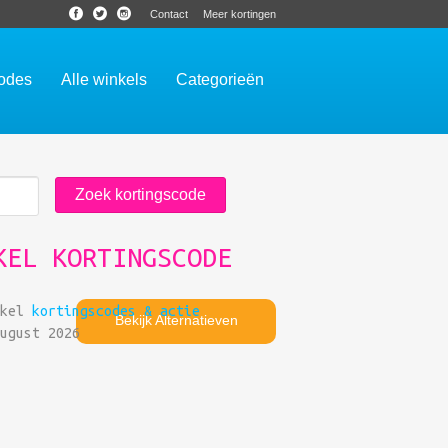
Contact
Meer kortingen
codes
Alle winkels
Categorieën
KEL KORTINGSCODE
nkel
kortingscodes & actie
Bekijk Alternatieven
ugust 2026