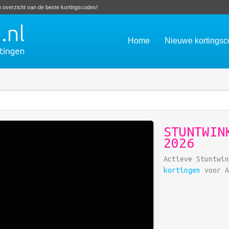
en overzicht van de beste kortingscodes!
Home
Nieuwe kortings
STUNTWIN
2026
Actieve Stuntwi
kortingen
voor A