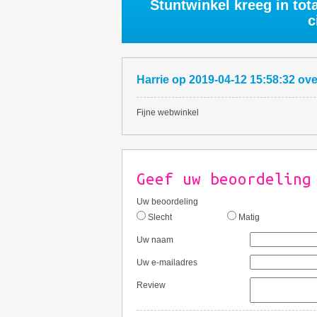
Stuntwinkel kreeg in tot
c
Harrie
op
2019-04-12 15:58:32
ov
Fijne webwinkel
Geef uw beoordeling
Uw beoordeling
Slecht
Matig
Uw naam
Uw e-mailadres
Review