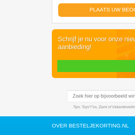
PLAATS UW BEO
Schrijf je nu voor onze ni
aanbieding!
Tips: Toys"r"us, Zavvi of Vakantieveil
OVER BESTELJEKORTING.NL