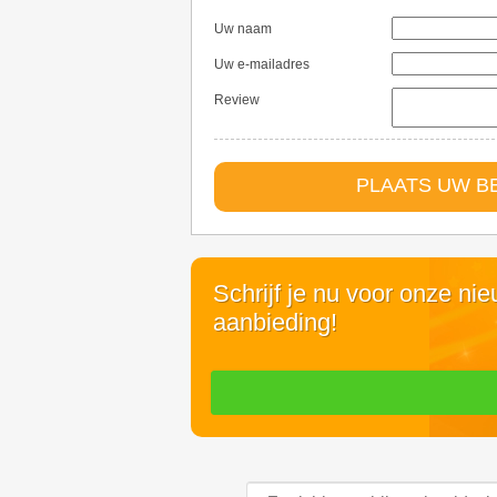
Uw naam
Uw e-mailadres
Review
PLAATS UW 
Schrijf je nu voor onze ni
aanbieding!