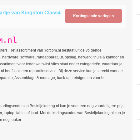
artje van Kingston Class4
Kortingscode verlopen
m.nl
uters. Het assortiment van Yorcom.nl bestaat uit de volgende
e, hardware, software, randapparatuur, opslag, netwerk, thuis & kantoor en
ssortiment voor ieder wat wils! Alles staat onder categorieën, waardoor je
nl heeft ook een reparatieservice. Bij deze service kun je terecht voor de
reparatie, Assemblage & montage, back-up, reinigen en voor het
kortingscodes op Besteljekorting.nl kun je voor een nog voordeligere prijs
laptop, tablet of Ipad. Met de kortingscodes van Besteljekorting.nl kun je
n nog leuker.