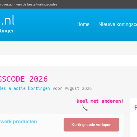
en overzicht van de beste kortingscodes!
Home
Nieuwe kortings
GSCODE 2026
des & actie kortingen
voor August 2026
Deel met anderen!
twerk producten
Kortingscode verlopen