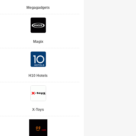
Megagadgets
Magix
H10 Hotels
X-Toys