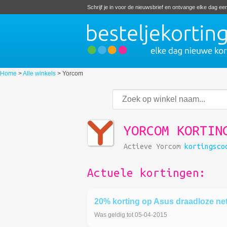
Schrijf je in voor de nieuwsbrief en ontvange elke dag e
Home
>
Alle winkels
>
Yorcom
YORCOM KORTIN
Actieve Yorcom
kortingsco
Actuele kortingen:
20% korting op Asus draadloze ne
Was geldig tot 05-04-2015