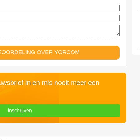
BEOORDELING OVER YORCOM
euwsbrief in en mis nooit meer een
Inschrijven