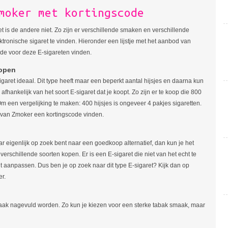
moker met kortingscode
t is de andere niet. Zo zijn er verschillende smaken en verschillende
ktronische sigaret te vinden. Hieronder een lijstje met het aanbod van
code voor deze E-sigareten vinden.
kopen
garet ideaal. Dit type heeft maar een beperkt aantal hijsjes en daarna kun
hankelijk van het soort E-sigaret dat je koopt. Zo zijn er te koop die 800
 een vergelijking te maken: 400 hijsjes is ongeveer 4 pakjes sigaretten.
en van Zmoker een kortingscode vinden.
r eigenlijk op zoek bent naar een goedkoop alternatief, dan kun je het
erschillende soorten kopen. Er is een E-sigaret die niet van het echt te
 aanpassen. Dus ben je op zoek naar dit type E-sigaret? Kijk dan op
r.
k nagevuld worden. Zo kun je kiezen voor een sterke tabak smaak, maar