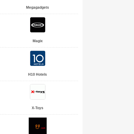
Megagadgets
Magix
H10 Hotels
X-Toys