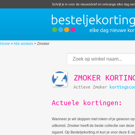
Schrijf je in voor de nieuwsbrief en ontvange elke dag e
Home
>
Alle winkels
>
Zmoker
ZMOKER KORTIN
Actieve Zmoker
kortingsco
Actuele kortingen:
Wanneer je wil stoppen met roken of je gewoon op 
uitkomst. Zmoker heeft de beste collectie van deze
sigaret. Op Besteljekorting.nl kun je voor deze E-