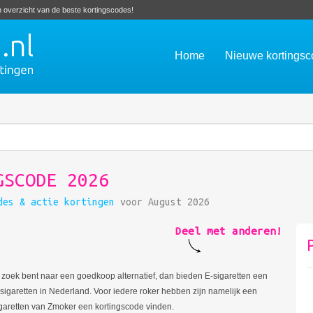
en overzicht van de beste kortingscodes!
Home
Nieuwe kortings
GSCODE 2026
des & actie kortingen
voor August 2026
Deel met anderen!
zoek bent naar een goedkoop alternatief, dan bieden E-sigaretten een
 sigaretten in Nederland. Voor iedere roker hebben zijn namelijk een
sigaretten van Zmoker een kortingscode vinden.