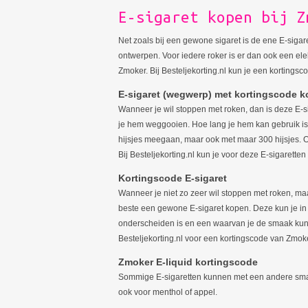
E-sigaret kopen bij Z
Net zoals bij een gewone sigaret is de ene E-sigare
ontwerpen. Voor iedere roker is er dan ook een ele
Zmoker. Bij Besteljekorting.nl kun je een kortings
E-sigaret (wegwerp) met kortingscode 
Wanneer je wil stoppen met roken, dan is deze E-si
je hem weggooien. Hoe lang je hem kan gebruik is af
hijsjes meegaan, maar ook met maar 300 hijsjes. Om
Bij Besteljekorting.nl kun je voor deze E-sigarett
Kortingscode E-sigaret
Wanneer je niet zo zeer wil stoppen met roken, maa
beste een gewone E-sigaret kopen. Deze kun je in v
onderscheiden is en een waarvan je de smaak kunt
Besteljekorting.nl voor een kortingscode van Zmoke
Zmoker E-liquid kortingscode
Sommige E-sigaretten kunnen met een andere smaa
ook voor menthol of appel.