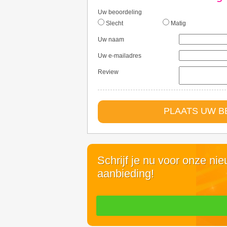
Uw beoordeling
Slecht
Matig
Uw naam
Uw e-mailadres
Review
PLAATS UW 
Schrijf je nu voor onze ni
aanbieding!