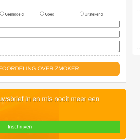
Gemiddeld
Goed
Uitstekend
BEOORDELING OVER ZMOKER
euwsbrief in en mis nooit meer een
Inschrijven