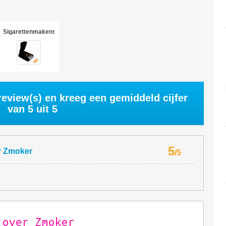
Sigarettenmakenshop
eview(s) en kreeg een gemiddeld cijfer
van
5
uit 5
5
r
Zmoker
/
5
 over Zmoker