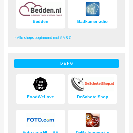
Bedden
Badkamerradio
> Alle shops beginnend met # A B C
D E F G
FoodWeLove
DeSchotelShop
Foto.com NL - BE
DeBallonnensite