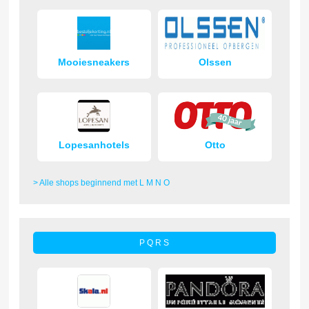
Mooiesneakers
Olssen
Lopesanhotels
Otto
> Alle shops beginnend met L M N O
P Q R S