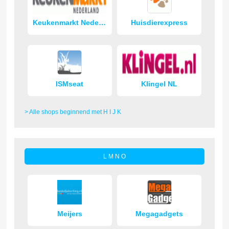
Keukenmarkt Nederland
Huisdierexpress
ISMseat
Klingel NL
> Alle shops beginnend met H I J K
L M N O
Meijers
Megagadgets