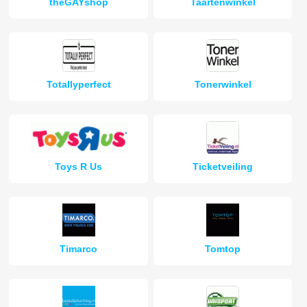
theGAYshop
Taartenwinkel
Totallyperfect
Tonerwinkel
Toys R Us
Ticketveiling
Timarco
Tomtop