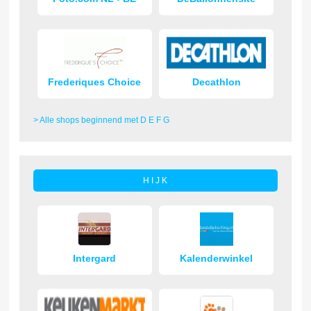
Frederiques Choice
Decathlon
> Alle shops beginnend met D E F G
H I J K
Intergard
Kalenderwinkel