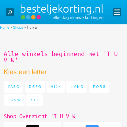
Home
>
Shops
>
T u v w
Alle winkels beginnend met 'T U
V W'
Kies een letter
# A B C
D E F G
H I J K
L M N O
P Q R S
T U V W
X Y Z
Shop Overzicht 'T U V W'