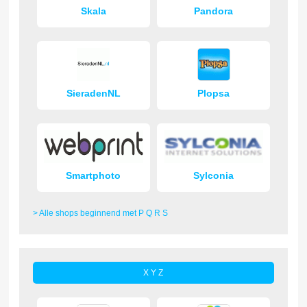
Skala
Pandora
SieradenNL
Plopsa
Smartphoto
Sylconia
> Alle shops beginnend met P Q R S
X Y Z